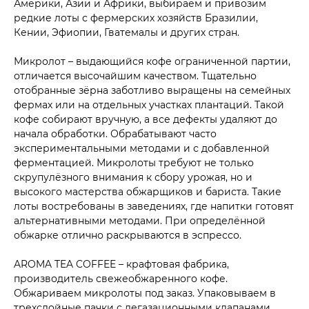
Америки, Азии и Африки, выбираем и привозим
редкие лоты с фермерских хозяйств Бразилии,
Кении, Эфиопии, Гватемалы и других стран.
Микролот – выдающийся кофе ограниченной партии,
отличается высочайшим качеством. Тщательно
отобранные зёрна заботливо выращены на семейных
фермах или на отдельных участках плантаций. Такой
кофе собирают вручную, а все дефекты удаляют до
начала обработки. Обрабатывают часто
экспериментальными методами и с добавленной
ферментацией. Микролоты требуют не только
скрупулёзного внимания к сбору урожая, но и
высокого мастерства обжарщиков и бариста. Такие
лоты востребованы в заведениях, где напитки готовят
альтернативными методами. При определённой
обжарке отлично раскрываются в эспрессо.
AROMA TEA COFFEE – крафтовая фабрика,
производитель свежеобжаренного кофе.
Обжариваем микролоты под заказ. Упаковываем в
трехслойные пачки с дегазационными клапанами.