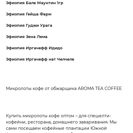
Эфиопия Бале Маунтин 1гр
Эфиопия Гейша Фарм
Эфиопия Гуджи Урага
Эфиопия Зена Лема
Эфиопия Иргачефф Идидо
Эфиопия Иргачефф нат Челчеле
Микролоты кофе от обжарщика AROMA TEA COFFEE
Купить микролоты кофе оптом – для спешелти-
кофейни, ресторана, домашнего заваривания. Мы
сами посещаем кофейные плантации Южной