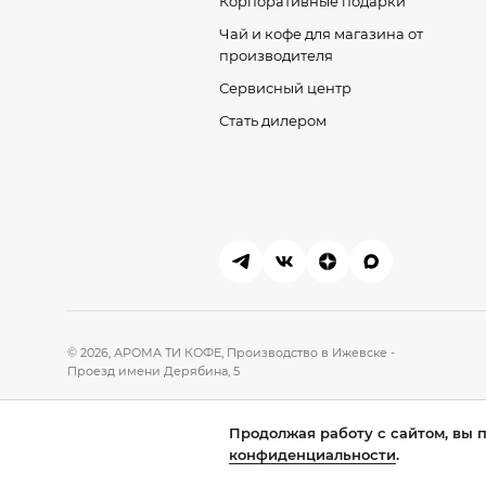
Корпоративные подарки
Чай и кофе для магазина от
производителя
Сервисный центр
Стать дилером
© 2026, АРОМА ТИ КОФЕ,
Производство в Ижевске -
Проезд имени Дерябина, 5
Склад в Санкт-Петербурге - Ропшинское шоссе, дер. Разбегаево
Продолжая работу с сайтом, вы 
На сайте используется сервис
Yandex SmartCaptcha
конфиденциальности
.