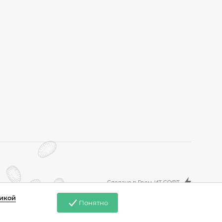
Сделано в Гром-ИТ СОФТ
икой
Понятно
Напишите нам