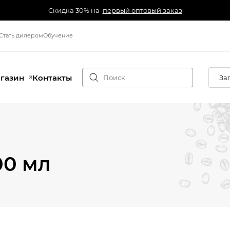
Скидка 30% на
первый оптовый заказ
Стать дилером
Обучение
агазин
Контакты
За
00 мл