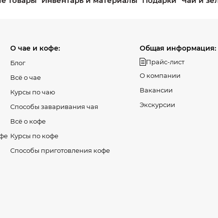
е товары
Инвентарь и материалы
Подарки
Чай и зе
О чае и кофе:
Общая информация:
Прайс-лист
Блог
О компании
Всё о чае
Вакансии
Курсы по чаю
Экскурсии
Способы заваривания чая
Всё о кофе
офе
Курсы по кофе
Способы приготовления кофе