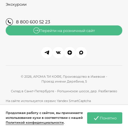
Экскурсии
8 800 600 52 23
Перейти на розничный сайт
© 2026, АРОМА ТИ КОФЕ,
Производство в Ижевске -
Проезд имени Дерябина, 5
Склад в Санкт-Петербурге - Ропшинское шоссе, дер. Разбегаево
На сайте используется сервис
Yandex SmartCaptcha
Политика конфиденциальности
Продолжая работу с сайтом, вы принимаете
Пользовательское соглашение
Понятно
использование куки в соответствии с нашей
Сделано в Гром-ИТ СОФТ
Политикой конфиденциальности
.