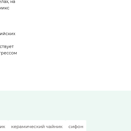
лах, на
микс
сийских
ствует
трессом
ик
керамический чайник
сифон