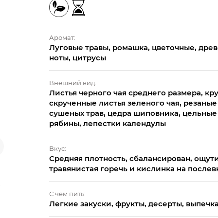
Аромат:
Луговые травы, ромашка, цветочные, дре
ноты, цитрусы
Внешний вид:
Листья черного чая среднего размера, кр
скрученные листья зеленого чая, резаные
сушеных трав, цедра шиповника, цельные
рябины, лепестки календулы
Вкус:
Средняя плотность, сбалансирован, ощут
травянистая горечь и кислинка на после
С чем пить:
Легкие закуски, фрукты, десерты, выпечк