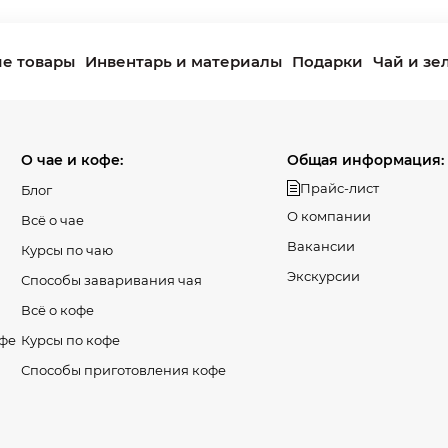
е товары
Инвентарь и материалы
Подарки
Чай и зе
О чае и кофе:
Общая информация:
Прайс-лист
Блог
О компании
Всё о чае
Вакансии
Курсы по чаю
Экскурсии
Способы заваривания чая
Всё о кофе
офе
Курсы по кофе
Способы приготовления кофе