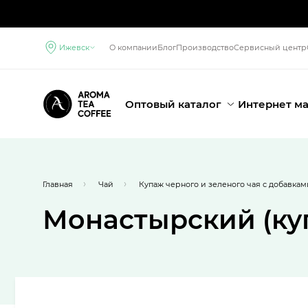
Ижевск
О компании
Блог
Производство
Сервисный центр
Оптовый каталог
Интернет м
Главная
Чай
Купаж черного и зеленого чая с добавкам
Монастырский (ку