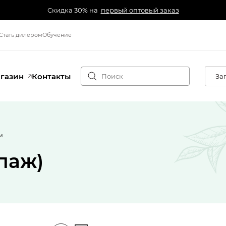
Скидка 30% на
первый оптовый заказ
Стать дилером
Обучение
агазин
Контакты
За
и
паж)