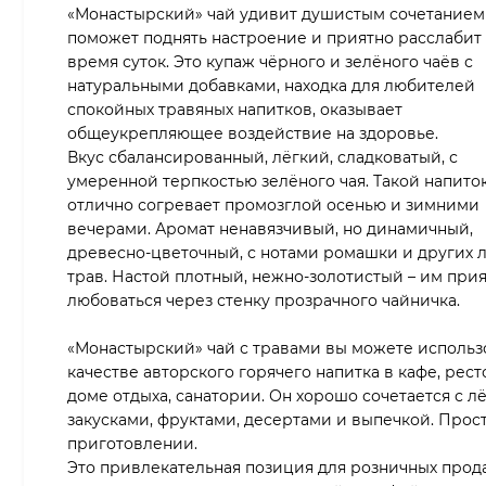
«Монастырский» чай удивит душистым сочетанием 
поможет поднять настроение и приятно расслабит
время суток. Это купаж чёрного и зелёного чаёв с
натуральными добавками, находка для любителей
спокойных травяных напитков, оказывает
общеукрепляющее воздействие на здоровье.
Вкус сбалансированный, лёгкий, сладковатый, с
умеренной терпкостью зелёного чая. Такой напито
отлично согревает промозглой осенью и зимними
вечерами. Аромат ненавязчивый, но динамичный,
древесно-цветочный, с нотами ромашки и других 
трав. Настой плотный, нежно-золотистый – им при
любоваться через стенку прозрачного чайничка.
«Монастырский» чай с травами вы можете использ
качестве авторского горячего напитка в кафе, рест
доме отдыха, санатории. Он хорошо сочетается с л
закусками, фруктами, десертами и выпечкой. Прост
приготовлении.
Это привлекательная позиция для розничных прод