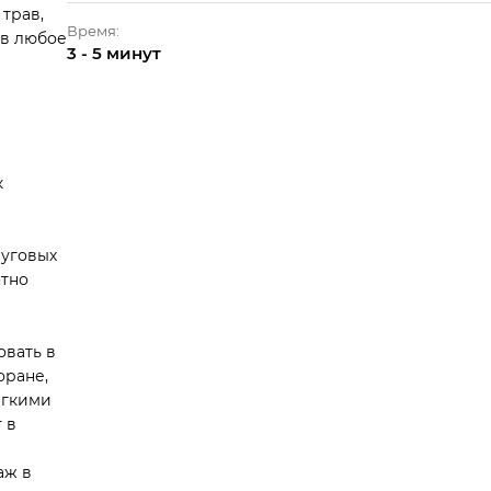
трав,
Время:
 в любое
3 - 5 минут
к
луговых
ятно
овать в
оране,
ёгкими
 в
аж в