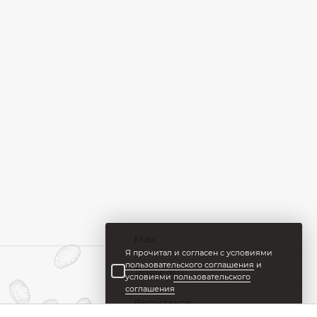
Max
Я прочитал и согласен с условиями
пользовательского соглашения
и
Telegram
условиями
пользовательского
соглашения
Вконтакте
Сделано в Гром-ИТ СОФТ