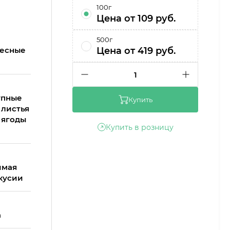
100г
Цена от 109 руб.
500г
весные
Цена от 419 руб.
1
упные
Купить
 листья
 ягоды
Купить в розницу
имая
вкусии
а