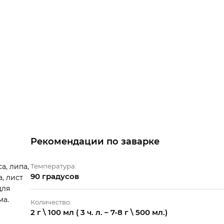
Рекомендации по заварке
а, липа,
Температура:
90 градусов
, лист
для
ма.
Количество:
2 г \ 100 мл ( 3 ч. л. – 7-8 г \ 500 мл.)