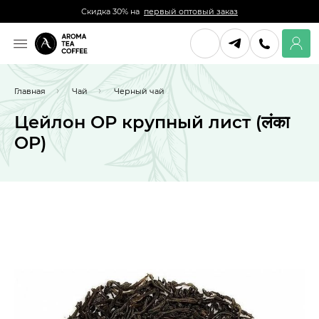
Скидка 30% на
первый оптовый заказ
Главная
Чай
Черный чай
Цейлон ОР крупный лист (लंका
OP)