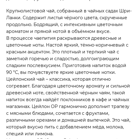
Крупнолистовой чай, собранный в чайных садах Шри-
Ланки. Содержит листья чёрного цвета, скрученные
продольно. Бодрящий, с интенсивным цветочным
ароматом и пряной нотой в объёмном вкусе.
В процессе чаепития раскрываются древесные и
цветочные ноты. Настой яркий, тёмно-коричневый с
красным акцентом. Это плотный и терпкий чай с
заметной горечью и сладостью, долгоиграющим
сладким послевкусием. Приготовив напиток водой
90 °C, вы почувствуете яркие цветочные нотки.
Цейлонский чай – классика, которая отлично
согревает. Благодаря цветочному аромату и сильной
древесной ноте, свойственной чёрным чаям, такой
напиток всегда найдёт поклонников в кафе и чайных
магазинах. Цейлон OP гармонично дополнит трапезу
с мясными блюдами, сочетается с фруктами,
различными орехами и домашней выпечкой. Это чай,
который вкусно пить с добавлением мёда, молока,
специй или лимона.