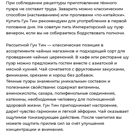
При соблюдении рецептуры приготовление тёмного
пуэра не составит труда. Заварить можно классическим
способом (настаиванием) или проливами «по-китайски».
Купить Гун Тин рекомендуем для употребления в первой
половине дня. Не советум пить Императорский шу пуэр
вечером, если вы не собираетесь бодрствовать полночи.
Рассыпной Гун Тин — классическая позиция в
ассортименте чайных магазинов и подходящий сорт для
проведения чайных церемоний. В кафе или ресторане шу
пуэр можно предложить гостям вместе с азиатской и
мясной кухней. Чай сочетается с фруктовыми закусками,
финиками, орехами и хорош без добавок.
Тёмные пуэры знамениты уникальным составом и
полезными свойствами: содержат витамины,
аминокислоты, сахара, полифенольные соединения,
катехины, необходимые человеку для полноценной
здоровой жизни. Гун Тин приподнимает настроение,
дарит чувство гармонии и лёгкой эйфории. Чай оказывает
ощутимое тонизирующее действие. После чаепития вы
можете ощутить прилив сил за счёт улучшения
концентрации и внимания.