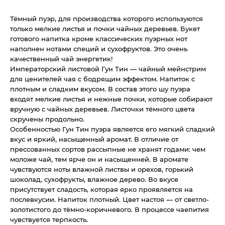
Тёмный пуэр, для производства которого используются
только мелкие листья и почки чайных деревьев. Букет
готового напитка кроме классических пуэрных нот
наполнен нотами специй и сухофруктов. Это очень
качественный чай энергетик!
Императорский листовой Гун Тин — чайный мейнстрим
для ценителей чая с бодрящим эффектом. Напиток с
плотным и сладким вкусом. В состав этого шу пуэра
входят мелкие листья и нежные почки, которые собирают
вручную с чайных деревьев. Листочки тёмного цвета
скручены продольно.
Особенностью Гун Тин пуэра является его мягкий сладкий
вкус и яркий, насыщенный аромат. В отличие от
прессованных сортов рассыпные не хранят годами: чем
моложе чай, тем ярче он и насыщенней. В аромате
чувствуются ноты влажной листвы и орехов, горький
шоколад, сухофрукты, влажное дерево. Во вкусе
присутствует сладость, которая ярко проявляется на
послевкусии. Напиток плотный. Цвет настоя — от светло-
золотистого до тёмно-коричневого. В процессе чаепития
чувствуется терпкость.