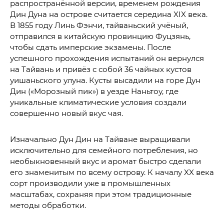
распространённой версии, временем рождения
Дин Дуна на острове считается середина XIX века.
В 1855 году Линь Фэнчи, тайваньский учёный,
отправился в китайскую провинцию Фуцзянь,
чтобы сдать имперские экзамены. После
успешного прохождения испытаний он вернулся
на Тайвань и привёз с собой 36 чайных кустов
уишаньского улуна. Кусты высадили на горе Дун
Дин («Морозный пик») в уезде Наньтоу, где
уникальные климатические условия создали
совершенно новый вкус чая.
Изначально Дун Дин на Тайване выращивали
исключительно для семейного потребления, но
необыкновенный вкус и аромат быстро сделали
его знаменитым по всему острову. К началу XX века
сорт производили уже в промышленных
масштабах, сохраняя при этом традиционные
методы обработки.