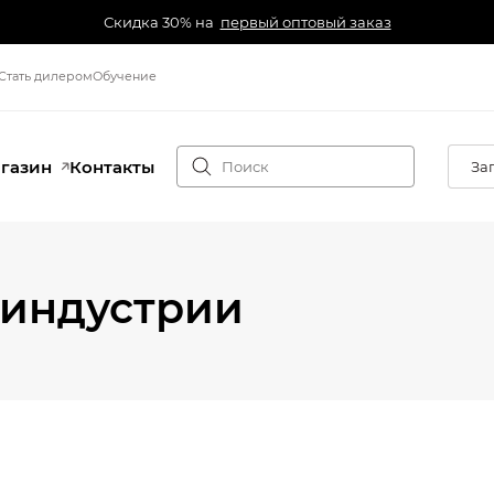
Скидка 30% на
первый оптовый заказ
Стать дилером
Обучение
агазин
Контакты
За
 индустрии