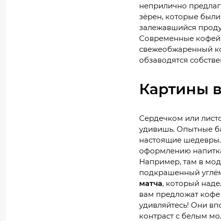
неприлично предлага
зёрен, которые были
залежавшийся проду
Современные кофейн
свежеобжаренный к
обзаводятся собств
Картины 
Сердечком или лист
удивишь. Опытные б
настоящие шедевры.
оформлению напитка
Например, там в мод
подкрашенный углём
матча
, который наде
вам предложат кофе
удивляйтесь! Они в
контраст с белым мо