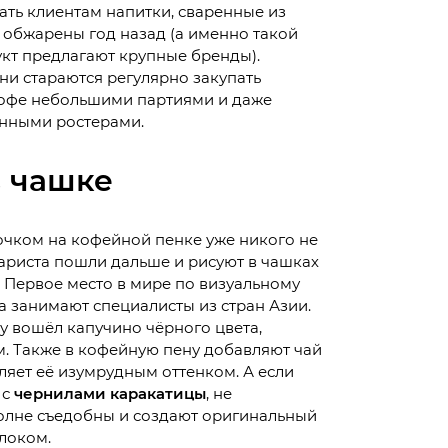
ть клиентам напитки, сваренные из
 обжарены год назад (а именно такой
кт предлагают крупные бренды).
и стараются регулярно закупать
офе небольшими партиями и даже
енными ростерами.
в чашке
очком на кофейной пенке уже никого не
ариста пошли дальше и рисуют в чашках
 Первое место в мире по визуальному
 занимают специалисты из стран Азии.
у вошёл капучино чёрного цвета,
. Также в кофейную пену добавляют чай
ляет её изумрудным оттенком. А если
 с
чернилами каракатицы
, не
полне съедобны и создают оригинальный
локом.