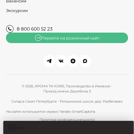
Вакансии
Экскурсии
8 800 600 52 23
Перейти на розничный сайт
© 2026, АРОМА ТИ КОФЕ,
Производство в Ижевске -
Проезд имени Дерябина, 5
Склад в Санкт-Петербурге - Ропшинское шоссе, дер. Разбегаево
На сайте используется сервис
Yandex SmartCaptcha
Политика конфиденциальности
Пользовательское соглашение
Max
Сделано в Гром-ИТ СОФТ