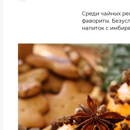
Среди чайных рец
фавориты. Безус
напиток с имбир