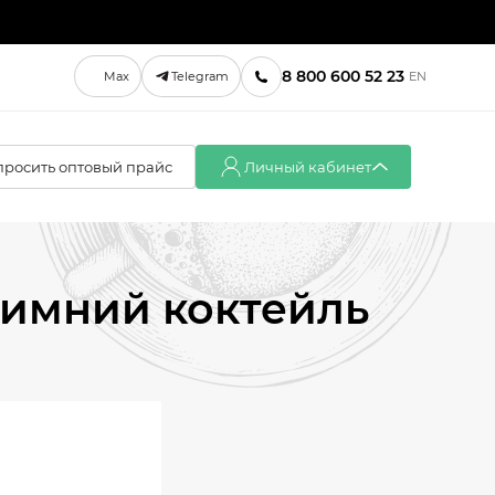
8 800 600 52 23
Max
Telegram
EN
просить оптовый прайс
Личный кабинет
Вход
Регистрация
зимний коктейль