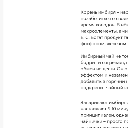
Корень имбиря – нас
позаботиться о своё
время холодов. В нё
макроэлементы, ами
E, C. Богат продукт 
фосфором, железом 
Имбирный чай не то
бодрит и согревает, 
обмен веществ. Он 
эффектом и незамен
добавить в горячий 
подкрепит чайный ко
Заваривают имбирно
настаивают 5-10 мин
принципиален, одна
чайнички – просто по
выглядит красиво, с