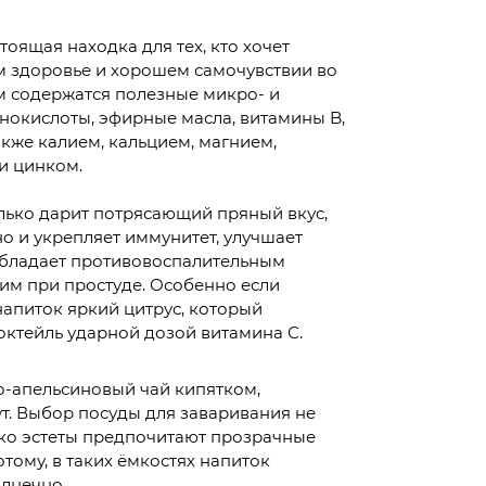
тоящая находка для тех, кто хочет
м здоровье и хорошем самочувствии во
м содержатся полезные микро- и
нокислоты, эфирные масла, витамины B,
также калием, кальцием, магнием,
и цинком.
лько дарит потрясающий пряный вкус,
но и укрепляет иммунитет, улучшает
обладает противовоспалительным
им при простуде. Особенно если
напиток яркий цитрус, который
ктейль ударной дозой витамина С.
-апельсиновый чай кипятком,
ут. Выбор посуды для заваривания не
ко эстеты предпочитают прозрачные
тому, в таких ёмкостях напиток
олнечно.