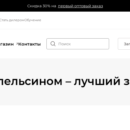
Скидка 30% на
первый оптовый заказ
Стать дилером
Обучение
агазин
Контакты
За
пельсином – лучший 