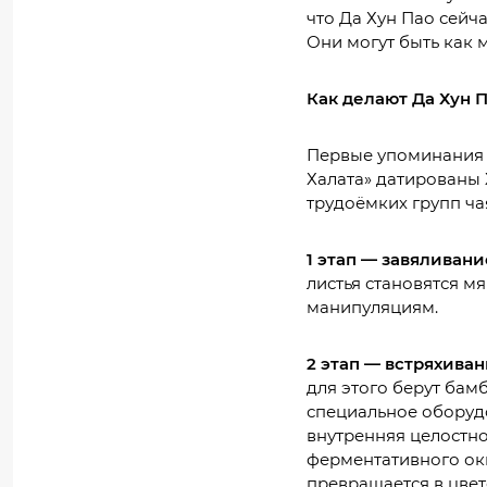
что Да Хун Пао сейч
Они могут быть как 
Как делают Да Хун 
Первые упоминания 
Халата» датированы 
трудоёмких групп ча
1 этап — завяливани
листья становятся м
манипуляциям.
2 этап — встряхиван
для этого берут ба
специальное оборудо
внутренняя целостно
ферментативного оки
превращается в цве