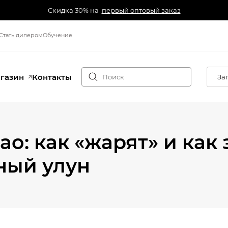
Скидка 30% на
первый оптовый заказ
Стать дилером
Обучение
агазин
Контакты
За
ао: как «жарят» и как
ный улун