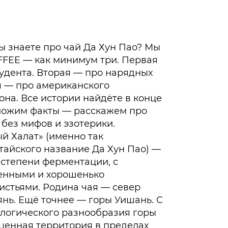
ы знаете про чай Да Хун Пао? Мы
FEE — как минимум три. Первая
удента. Вторая — про нарядных
я — про американского
на. Все истории найдёте в конце
зложим факты — расскажем про
без мифов и эзотерики.
й Халат» (именно так
тайского название Да Хун Пао) —
 степени ферментации, с
енными и хорошенько
стьями. Родина чая — север
нь. Ещё точнее — горы Уишань. С
ологического разнообразия горы
ценная территория в пределах