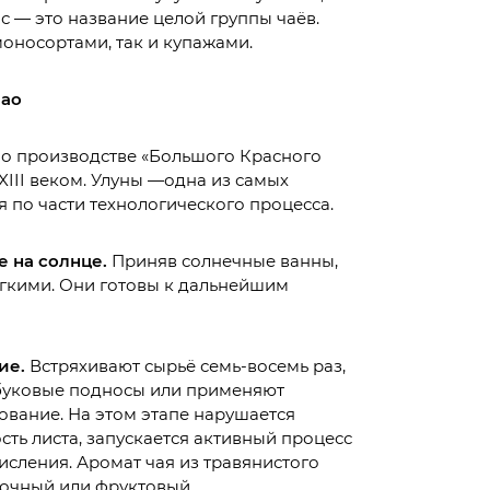
ас — это название целой группы чаёв.
моносортами, так и купажами.
Пао
о производстве «Большого Красного
XIII веком. Улуны —одна из самых
я по части технологического процесса.
е на солнце.
Приняв солнечные ванны,
ягкими. Они готовы к дальнейшим
ие.
Встряхивают сырьё семь-восемь раз,
мбуковые подносы или применяют
вание. На этом этапе нарушается
сть листа, запускается активный процесс
сления. Аромат чая из травянистого
точный или фруктовый.