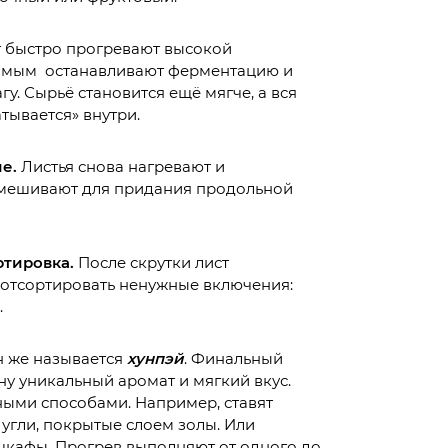
 быстро прогревают высокой
самым останавливают ферментацию и
у. Сырьё становится ещё мягче, а вся
тывается» внутри.
е.
Листья снова нагревают и
мешивают для придания продольной
ртировка.
После скрутки лист
 отсортировать ненужные включения:
.
 же называется
хунпэй
. Финальный
ну уникальный аромат и мягкий вкус.
ными способами. Например, ставят
 угли, покрытые слоем золы. Или
шкафы. Прогрев выполняют от одного до