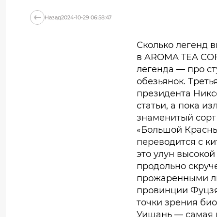
Назад
2024-10-29 06:58:47
Сколько легенд в
в AROMA TEA COF
легенда — про ст
обезьянок. Треть
президента Никсо
статьи, а пока и
знаменитый сорт 
«Большой Красны
переводится с ки
это улун высокой
продольно скруч
прожаренными ли
провинции Фуцзя
точки зрения би
Уишань — самая 