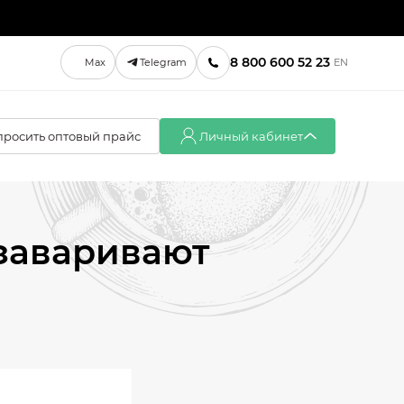
8 800 600 52 23
Max
Telegram
EN
просить оптовый прайс
Личный кабинет
Вход
Регистрация
 заваривают