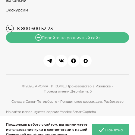
Вакансии
Экскурсии
8 800 600 52 23
Перейти на розничный сайт
© 2026, АРОМА ТИ КОФЕ,
Производство в Ижевске -
Проезд имени Дерябина, 5
Склад в Санкт-Петербурге - Ропшинское шоссе, дер. Разбегаево
На сайте используется сервис
Yandex SmartCaptcha
Политика конфиденциальности
Продолжая работу с сайтом, вы принимаете
Пользовательское соглашение
Понятно
использование куки в соответствии с нашей
Сделано в Гром-ИТ СОФТ
Политикой конфиденциальности
.